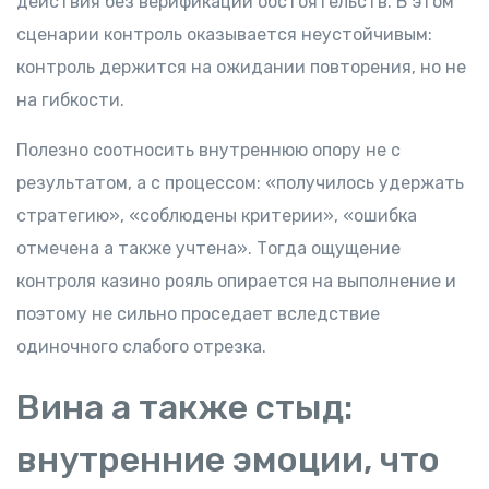
действия без верификации обстоятельств. В этом
сценарии контроль оказывается неустойчивым:
контроль держится на ожидании повторения, но не
на гибкости.
Полезно соотносить внутреннюю опору не с
результатом, а с процессом: «получилось удержать
стратегию», «соблюдены критерии», «ошибка
отмечена а также учтена». Тогда ощущение
контроля казино рояль опирается на выполнение и
поэтому не сильно проседает вследствие
одиночного слабого отрезка.
Вина а также стыд:
внутренние эмоции, что