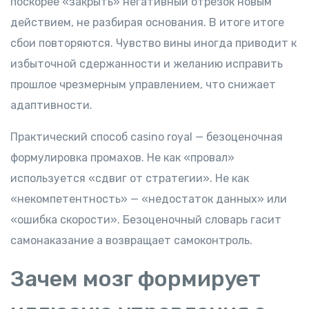
поскорее «закрыть» негативный отрезок новым
действием, не разбирая основания. В итоге итоге
сбои повторяются. Чувство вины иногда приводит к
избыточной сдержанности и желанию исправить
прошлое чрезмерным управлением, что снижает
адаптивности.
Практический способ casino royal — безоценочная
формулировка промахов. Не как «провал»
используется «сдвиг от стратегии». Не как
«некомпетентность» — «недостаток данных» или
«ошибка скорости». Безоценочный словарь гасит
самонаказание а возвращает самоконтроль.
Зачем мозг формирует