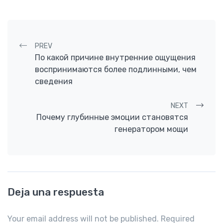
Post navigation
PREV
По какой причине внутренние ощущения
воспринимаются более подлинными, чем
сведения
NEXT
Почему глубинные эмоции становятся
генератором мощи
Deja una respuesta
Your email address will not be published. Required