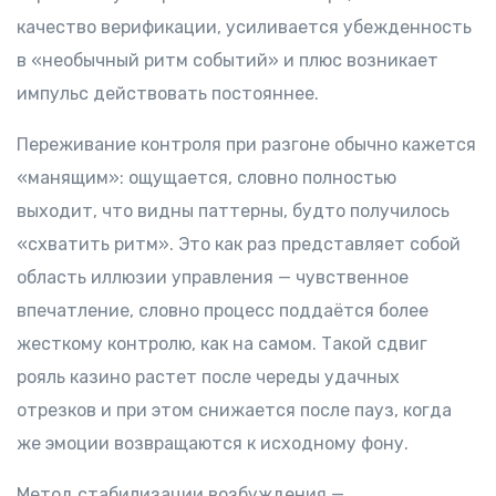
качество верификации, усиливается убежденность
в «необычный ритм событий» и плюс возникает
импульс действовать постояннее.
Переживание контроля при разгоне обычно кажется
«манящим»: ощущается, словно полностью
выходит, что видны паттерны, будто получилось
«схватить ритм». Это как раз представляет собой
область иллюзии управления — чувственное
впечатление, словно процесс поддаётся более
жесткому контролю, как на самом. Такой сдвиг
рояль казино растет после череды удачных
отрезков и при этом снижается после пауз, когда
же эмоции возвращаются к исходному фону.
Метод стабилизации возбуждения —