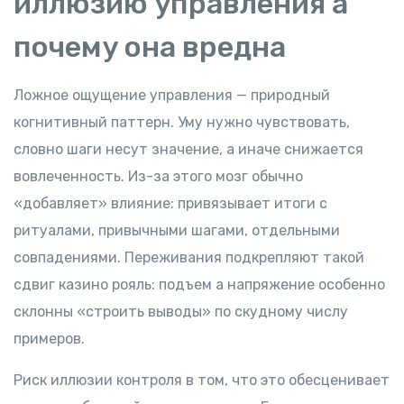
иллюзию управления а
почему она вредна
Ложное ощущение управления — природный
когнитивный паттерн. Уму нужно чувствовать,
словно шаги несут значение, а иначе снижается
вовлеченность. Из-за этого мозг обычно
«добавляет» влияние: привязывает итоги с
ритуалами, привычными шагами, отдельными
совпадениями. Переживания подкрепляют такой
сдвиг казино рояль: подъем а напряжение особенно
склонны «строить выводы» по скудному числу
примеров.
Риск иллюзии контроля в том, что это обесценивает