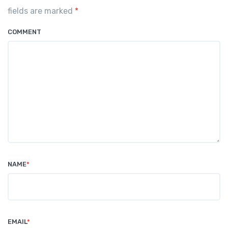
fields are marked
*
COMMENT
NAME
*
EMAIL
*