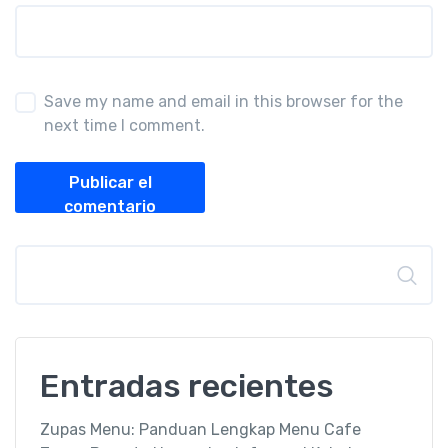
Save my name and email in this browser for the
next time I comment.
Publicar el
comentario
Buscar
Entradas recientes
Zupas Menu: Panduan Lengkap Menu Cafe