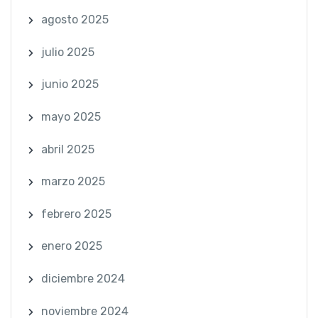
agosto 2025
julio 2025
junio 2025
mayo 2025
abril 2025
marzo 2025
febrero 2025
enero 2025
diciembre 2024
noviembre 2024