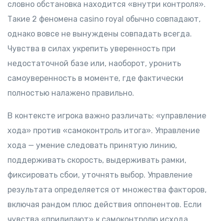
словно обстановка находится «внутри контроля».
Такие 2 феномена casino royal обычно совпадают,
однако вовсе не вынуждены совпадать всегда.
Чувства в силах укрепить уверенность при
недостаточной базе или, наоборот, уронить
самоуверенность в моменте, где фактически
полностью налажено правильно.
В контексте игрока важно различать: «управление
хода» против «самоконтроль итога». Управление
хода — умение следовать принятую линию,
поддерживать скорость, выдерживать рамки,
фиксировать сбои, уточнять выбор. Управление
результата определяется от множества факторов,
включая рандом плюс действия оппонентов. Если
чувства «прилипают» к самоконтролю исхода,