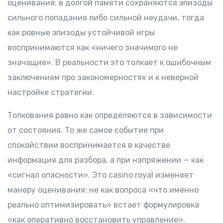
оценивания: в долгой памяти сохраняются эпизоды
сильного попадания либо сильной неудачи, тогда
как ровные эпизоды устойчивой игры
воспринимаются как «ничего значимого не
значащие». В реальности это толкает к ошибочным
заключениям про закономерностях и к неверной
настройке стратегии.
Толкования равно как определяются в зависимости
от состояния. То же самое событие при
спокойствии воспринимается в качестве
информация для разбора, а при напряжении — как
«сигнал опасности». Это casino royal изменяет
манеру оценивания: не как вопроса «что именно
реально оптимизировать» встает формулировка
«как оперативно восстановить управление».