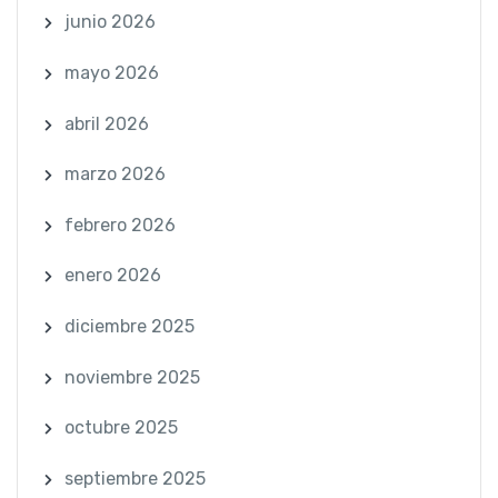
junio 2026
mayo 2026
abril 2026
marzo 2026
febrero 2026
enero 2026
diciembre 2025
noviembre 2025
octubre 2025
septiembre 2025