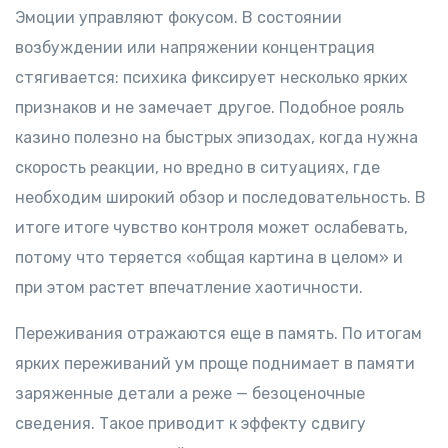
Эмоции управляют фокусом. В состоянии
возбуждении или напряжении концентрация
стягивается: психика фиксирует несколько ярких
признаков и не замечает другое. Подобное рояль
казино полезно на быстрых эпизодах, когда нужна
скорость реакции, но вредно в ситуациях, где
необходим широкий обзор и последовательность. В
итоге итоге чувство контроля может ослабевать,
потому что теряется «общая картина в целом» и
при этом растет впечатление хаотичности.
Переживания отражаются еще в память. По итогам
ярких переживаний ум проще поднимает в памяти
заряженные детали а реже — безоценочные
сведения. Такое приводит к эффекту сдвигу