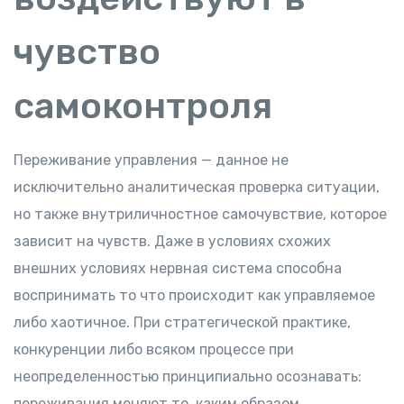
чувство
самоконтроля
Переживание управления — данное не
исключительно аналитическая проверка ситуации,
но также внутриличностное самочувствие, которое
зависит на чувств. Даже в условиях схожих
внешних условиях нервная система способна
воспринимать то что происходит как управляемое
либо хаотичное. При стратегической практике,
конкуренции либо всяком процессе при
неопределенностью принципиально осознавать:
переживания меняют то, каким образом