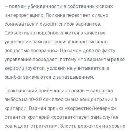
— подъем убежденности в собственных своих
интерпретациях. Психика перестает сильно
сомневаться и сужает список вариантов.
Субъективно подобное кажется в качестве
укрепление самоконтроля: «полностью ясно,
полностью прозрачно». На самом деле по факту
управление проседает, потому что варианты редко
верифицируются, условия не учитывается, а
ошибки замечаются с запаздыванием.
Практический приём казино рояль — задержка
выбора на 10-20 сек плюс смена концентрации в
критерии. Взамен ярлыка «корректно/неверно»
ставится критерий «соответствует замыслу/не
совпадает стратегии». Злость держится на уровне