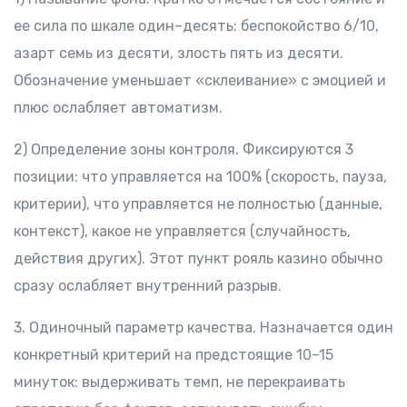
ее сила по шкале один–десять: беспокойство 6/10,
азарт семь из десяти, злость пять из десяти.
Обозначение уменьшает «склеивание» с эмоцией и
плюс ослабляет автоматизм.
2) Определение зоны контроля. Фиксируются 3
позиции: что управляется на 100% (скорость, пауза,
критерии), что управляется не полностью (данные,
контекст), какое не управляется (случайность,
действия других). Этот пункт рояль казино обычно
сразу ослабляет внутренний разрыв.
3. Одиночный параметр качества. Назначается один
конкретный критерий на предстоящие 10–15
минуток: выдерживать темп, не перекраивать