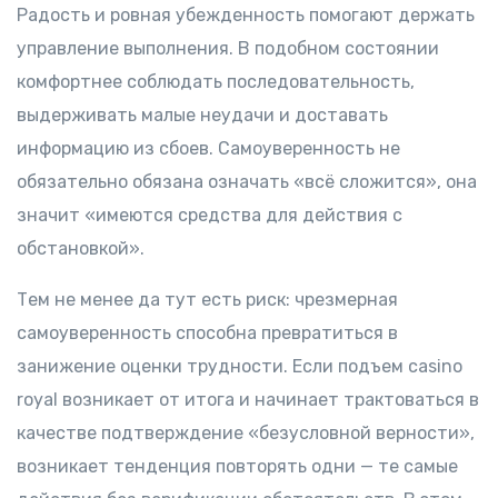
Радость и ровная убежденность помогают держать
управление выполнения. В подобном состоянии
комфортнее соблюдать последовательность,
выдерживать малые неудачи и доставать
информацию из сбоев. Самоуверенность не
обязательно обязана означать «всё сложится», она
значит «имеются средства для действия с
обстановкой».
Тем не менее да тут есть риск: чрезмерная
самоуверенность способна превратиться в
занижение оценки трудности. Если подъем casino
royal возникает от итога и начинает трактоваться в
качестве подтверждение «безусловной верности»,
возникает тенденция повторять одни — те самые