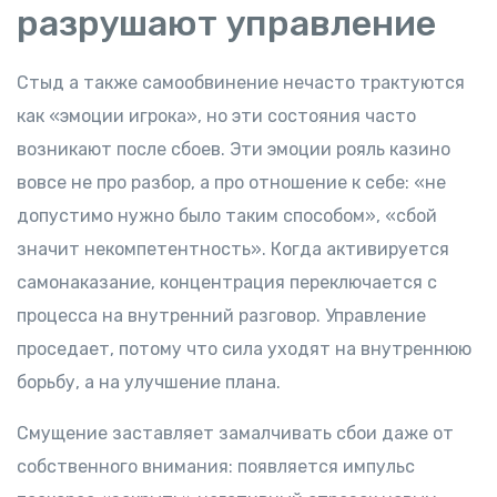
разрушают управление
Стыд а также самообвинение нечасто трактуются
как «эмоции игрока», но эти состояния часто
возникают после сбоев. Эти эмоции рояль казино
вовсе не про разбор, а про отношение к себе: «не
допустимо нужно было таким способом», «сбой
значит некомпетентность». Когда активируется
самонаказание, концентрация переключается с
процесса на внутренний разговор. Управление
проседает, потому что сила уходят на внутреннюю
борьбу, а на улучшение плана.
Смущение заставляет замалчивать сбои даже от
собственного внимания: появляется импульс