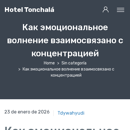
Hotel Tonchalá
Как эмоциональное
волнение взаимосвязано с
концентрацией
Home
Sin categoría
Как эмоциональное волнение взаимосвязано с
концентрацией
23 de enero de 2026
Tdywahyudi