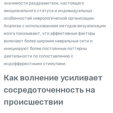
значимости раздражителя, настоящего
эмоционального статуса и индивидуальных
особенностей неврологической организации.
Анализы с использованием методов визуализации
мозга показывают, что аффективные факторы
включают более широкие невральные сети и
инициируют более постоянные паттерны
деятельности по сопоставлению с
индифферентными стимулами.
Как волнение усиливает
сосредоточенность на
происшествии