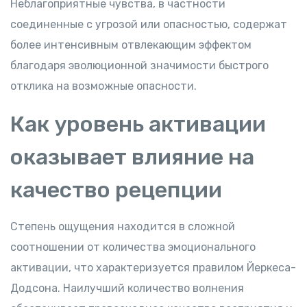
Неблагоприятные чувства, в частности
соединенные с угрозой или опасностью, содержат
более интенсивным отвлекающим эффектом
благодаря эволюционной значимости быстрого
отклика на возможные опасности.
Как уровень активации
оказывает влияние на
качество рецепции
Степень ощущения находится в сложной
соотношении от количества эмоционального
активации, что характеризуется правилом Йеркеса-
Додсона. Наилучший количество волнения