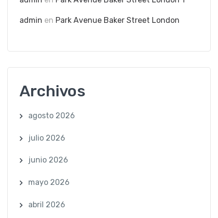
admin
en
Park Avenue Baker Street London
Archivos
agosto 2026
julio 2026
junio 2026
mayo 2026
abril 2026