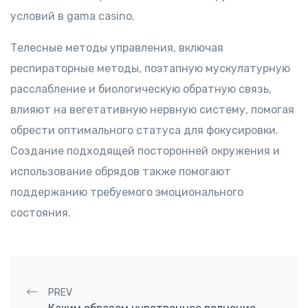
условий в gama casino.
Телесные методы управления, включая
респираторные методы, поэтапную мускулатурную
расслабление и биологическую обратную связь,
влияют на вегетативную нервную систему, помогая
обрести оптимального статуса для фокусировки.
Создание подходящей посторонней окружения и
использование обрядов также помогают
поддержанию требуемого эмоционального
состояния.
Post navigation
PREV