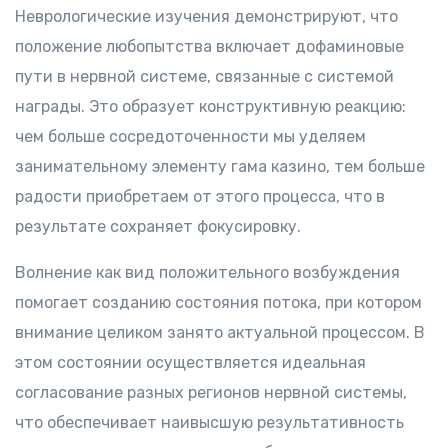
Неврологические изучения демонстрируют, что
положение любопытства включает дофаминовые
пути в нервной системе, связанные с системой
награды. Это образует конструктивную реакцию:
чем больше сосредоточенности мы уделяем
занимательному элементу гама казино, тем больше
радости приобретаем от этого процесса, что в
результате сохраняет фокусировку.
Волнение как вид положительного возбуждения
помогает созданию состояния потока, при котором
внимание целиком занято актуальной процессом. В
этом состоянии осуществляется идеальная
согласование разных регионов нервной системы,
что обеспечивает наивысшую результативность