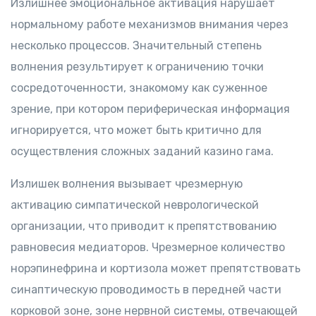
Излишнее эмоциональное активация нарушает
нормальному работе механизмов внимания через
несколько процессов. Значительный степень
волнения результирует к ограничению точки
сосредоточенности, знакомому как суженное
зрение, при котором периферическая информация
игнорируется, что может быть критично для
осуществления сложных заданий казино гама.
Излишек волнения вызывает чрезмерную
активацию симпатической неврологической
организации, что приводит к препятствованию
равновесия медиаторов. Чрезмерное количество
норэпинефрина и кортизола может препятствовать
синаптическую проводимость в передней части
корковой зоне, зоне нервной системы, отвечающей