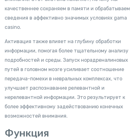
качественнее сохраняем в памяти и обрабатываем
сведения в аффективно значимых условиях gama
casino.
Активация также влияет на глубину обработки
информации, помогая более тщательному анализу
подробностей и среды. Запуск норадреналиновых
путей в головном мозге усиливает соотношение
передача-помехи в невральных комплексах, что
улучшает распознавание релевантной и
нерелевантной информации. Это результирует к
более эффективному задействованию конечных
возможностей внимания.
Функция