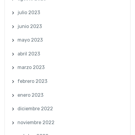
julio 2023
junio 2023
mayo 2023
abril 2023
marzo 2023
febrero 2023
enero 2023
diciembre 2022
noviembre 2022