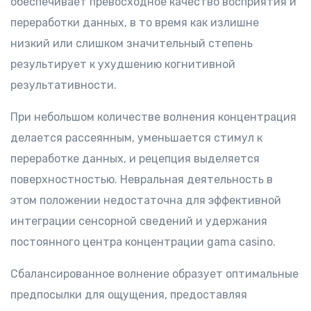
обеспечивает превосходное качество восприятия и
переработки данных, в то время как излишне
низкий или слишком значительный степень
результирует к ухудшению когнитивной
результативности.
При небольшом количестве волнения концентрация
делается рассеянным, уменьшается стимул к
переработке данных, и рецепция выделяется
поверхностностью. Невральная деятельность в
этом положении недостаточна для эффективной
интеграции сенсорной сведений и удержания
постоянного центра концентрации gama casino.
Сбалансированное волнение образует оптимальные
предпосылки для ощущения, предоставляя