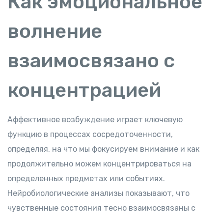
Как эмоциональное
волнение
взаимосвязано с
концентрацией
Аффективное возбуждение играет ключевую
функцию в процессах сосредоточенности,
определяя, на что мы фокусируем внимание и как
продолжительно можем концентрироваться на
определенных предметах или событиях.
Нейробиологические анализы показывают, что
чувственные состояния тесно взаимосвязаны с