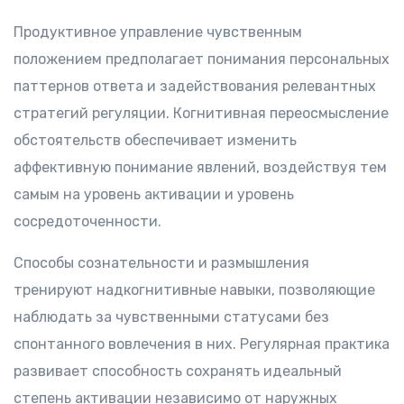
Продуктивное управление чувственным
положением предполагает понимания персональных
паттернов ответа и задействования релевантных
стратегий регуляции. Когнитивная переосмысление
обстоятельств обеспечивает изменить
аффективную понимание явлений, воздействуя тем
самым на уровень активации и уровень
сосредоточенности.
Способы сознательности и размышления
тренируют надкогнитивные навыки, позволяющие
наблюдать за чувственными статусами без
спонтанного вовлечения в них. Регулярная практика
развивает способность сохранять идеальный
степень активации независимо от наружных