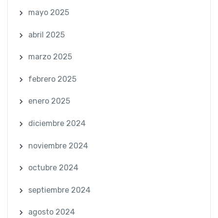
mayo 2025
abril 2025
marzo 2025
febrero 2025
enero 2025
diciembre 2024
noviembre 2024
octubre 2024
septiembre 2024
agosto 2024