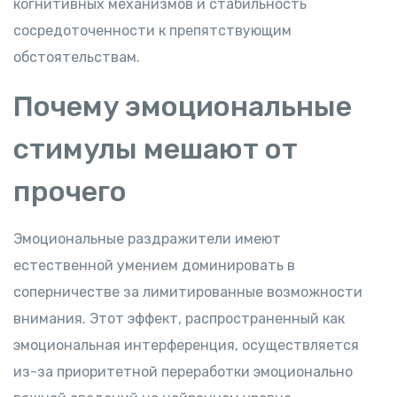
когнитивных механизмов и стабильность
сосредоточенности к препятствующим
обстоятельствам.
Почему эмоциональные
стимулы мешают от
прочего
Эмоциональные раздражители имеют
естественной умением доминировать в
соперничестве за лимитированные возможности
внимания. Этот эффект, распространенный как
эмоциональная интерференция, осуществляется
из-за приоритетной переработки эмоционально