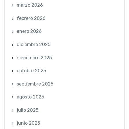
marzo 2026
febrero 2026
enero 2026
diciembre 2025
noviembre 2025
octubre 2025
septiembre 2025
agosto 2025
julio 2025
junio 2025