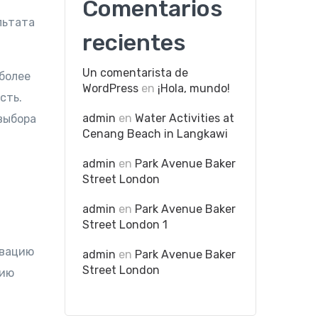
Comentarios
льтата
recientes
Un comentarista de
более
WordPress
en
¡Hola, mundo!
сть.
admin
en
Water Activities at
выбора
Cenang Beach in Langkawi
admin
en
Park Avenue Baker
Street London
admin
en
Park Avenue Baker
Street London 1
ивацию
admin
en
Park Avenue Baker
Street London
нию