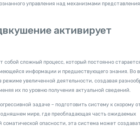
сознанного управления над механизмами представления
двкушение активирует
т собой сложный процесс, который постоянно стараетс
имеющейся информации и предшествующего знания. Во 
в режиме увеличенной деятельности, создавая разнооб
меняя их по уровню получения актуальной сведений.
грессивной задаче – подготовить систему к скорому о
егодняшнем мире, где преобладающая часть ожидаемых
 соматической опасности, эта система может создава