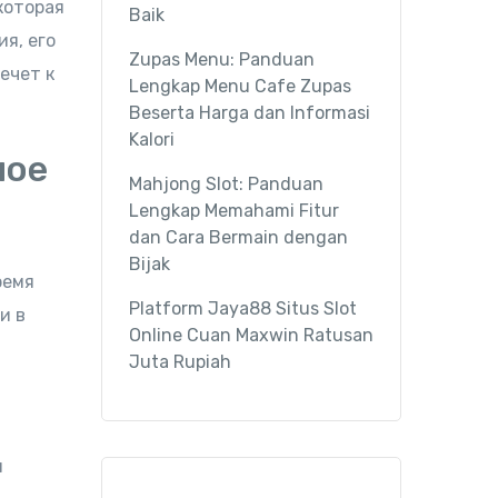
которая
Baik
я, его
Zupas Menu: Panduan
ечет к
Lengkap Menu Cafe Zupas
Beserta Harga dan Informasi
Kalori
ное
Mahjong Slot: Panduan
Lengkap Memahami Fitur
dan Cara Bermain dengan
Bijak
ремя
Platform Jaya88 Situs Slot
и в
Online Cuan Maxwin Ratusan
Juta Rupiah
м