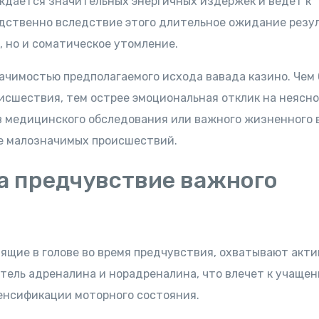
ждается значительных энергичных издержек и ведет к
дственно вследствие этого длительное ожидание резу
, но и соматическое утомление.
ачимостью предполагаемого исхода вавада казино. Чем 
сшествия, тем острее эмоциональная отклик на неясно
в медицинского обследования или важного жизненного 
ие малозначимых происшествий.
на предчувствие важного
ящие в голове во время предчувствия, охватывают акт
атель адреналина и норадреналина, что влечет к учаще
тенсификации моторного состояния.