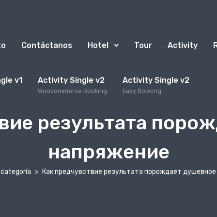
to
Contáctanos
Hotel
Tour
Activity
ngle v1
Activity Single v2
Activity Single v2
Woocommerce Booking
Easy Booking
вие результата поро
напряжение
 categoría
Как предчувствие результата порождает душевное