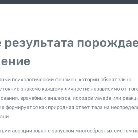
е результата порожда
жение
сный психологический феномен, который обязательно
стояние знакомо каждому личности: независимо от тог
ования, врачебных анализов, исходов vavada или реакц
е формируется как природная ответ тела на неопредел
зни.
твии ассоциирован с запуском многообразных систем н