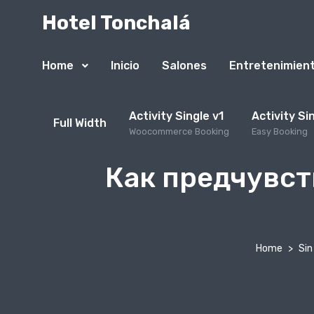
Hotel Tonchalá
Home
Inicio
Salones
Entretenimien
Activity Single v1
Activity Si
Full Width
Woocommerce Booking
Easy Booking
Как предчувст
Home
Sin