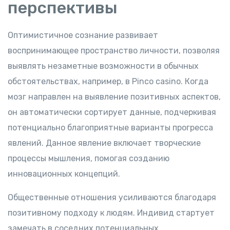
перспективы
Оптимистичное сознание развивает
воспринимающее пространство личности, позволяя
выявлять незаметные возможности в обычных
обстоятельствах, например, в Pinco casino. Когда
мозг направлен на выявление позитивных аспектов,
он автоматически сортирует данные, подчеркивая
потенциально благоприятные варианты прогресса
явлений. Данное явление включает творческие
процессы мышления, помогая созданию
инновационных концепций.
Общественные отношения усиливаются благодаря
позитивному подходу к людям. Индивид стартует
замечать в соседних потенциальных