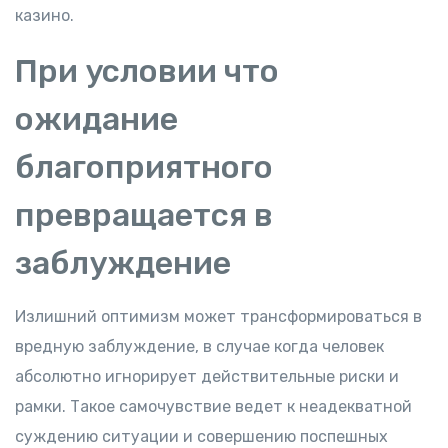
казино.
При условии что
ожидание
благоприятного
превращается в
заблуждение
Излишний оптимизм может трансформироваться в
вредную заблуждение, в случае когда человек
абсолютно игнорирует действительные риски и
рамки. Такое самочувствие ведет к неадекватной
суждению ситуации и совершению поспешных