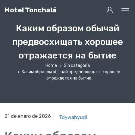
Hotel Tonchalá
Каким образом обычай
предвосхищать хорошее
отражается на бытие
Home
Sin categoría
Каким образом обычай предвосхищать хорошее
отражается на бытие
21 de enero de 2026
Tdywahyudi