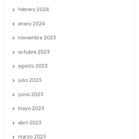
febrero 2024
enero 2024
noviembre 2023
octubre 2023
agosto 2023
julio 2023
junio 2023
mayo 2023
abril 2023
marzo 2023