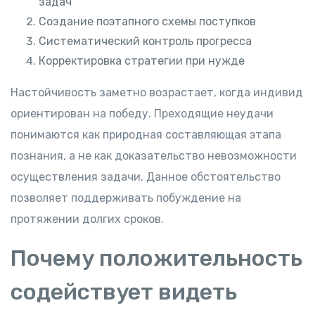
задач
Создание поэтапного схемы поступков
Систематический контроль прогресса
Корректировка стратегии при нужде
Настойчивость заметно возрастает, когда индивид
ориентирован на победу. Преходящие неудачи
понимаются как природная составляющая этапа
познания, а не как доказательство невозможности
осуществления задачи. Данное обстоятельство
позволяет поддерживать побуждение на
протяжении долгих сроков.
Почему положительность
содействует видеть