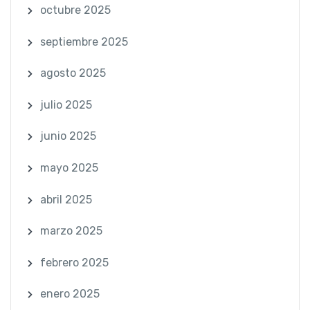
octubre 2025
septiembre 2025
agosto 2025
julio 2025
junio 2025
mayo 2025
abril 2025
marzo 2025
febrero 2025
enero 2025