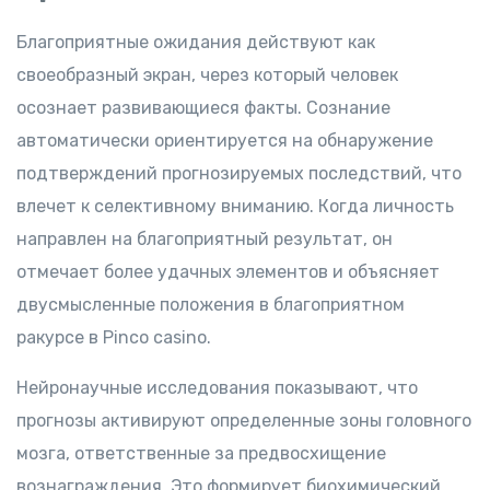
Благоприятные ожидания действуют как
своеобразный экран, через который человек
осознает развивающиеся факты. Сознание
автоматически ориентируется на обнаружение
подтверждений прогнозируемых последствий, что
влечет к селективному вниманию. Когда личность
направлен на благоприятный результат, он
отмечает более удачных элементов и объясняет
двусмысленные положения в благоприятном
ракурсе в Pinco casino.
Нейронаучные исследования показывают, что
прогнозы активируют определенные зоны головного
мозга, ответственные за предвосхищение
вознаграждения. Это формирует биохимический