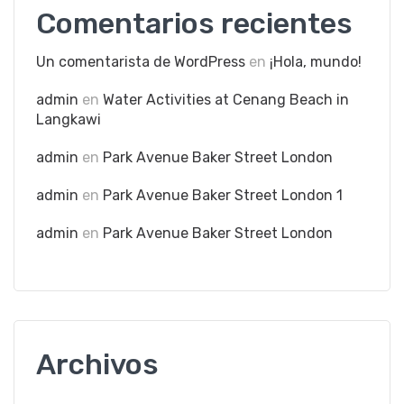
Comentarios recientes
Un comentarista de WordPress
en
¡Hola, mundo!
admin
en
Water Activities at Cenang Beach in
Langkawi
admin
en
Park Avenue Baker Street London
admin
en
Park Avenue Baker Street London 1
admin
en
Park Avenue Baker Street London
Archivos