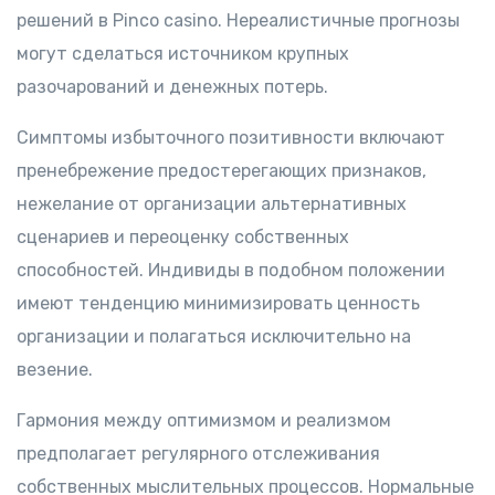
решений в Pinco casino. Нереалистичные прогнозы
могут сделаться источником крупных
разочарований и денежных потерь.
Симптомы избыточного позитивности включают
пренебрежение предостерегающих признаков,
нежелание от организации альтернативных
сценариев и переоценку собственных
способностей. Индивиды в подобном положении
имеют тенденцию минимизировать ценность
организации и полагаться исключительно на
везение.
Гармония между оптимизмом и реализмом
предполагает регулярного отслеживания
собственных мыслительных процессов. Нормальные