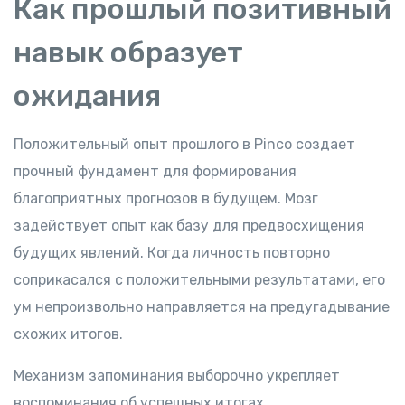
Как прошлый позитивный
навык образует
ожидания
Положительный опыт прошлого в Pinco создает
прочный фундамент для формирования
благоприятных прогнозов в будущем. Мозг
задействует опыт как базу для предвосхищения
будущих явлений. Когда личность повторно
соприкасался с положительными результатами, его
ум непроизвольно направляется на предугадывание
схожих итогов.
Механизм запоминания выборочно укрепляет
воспоминания об успешных итогах,