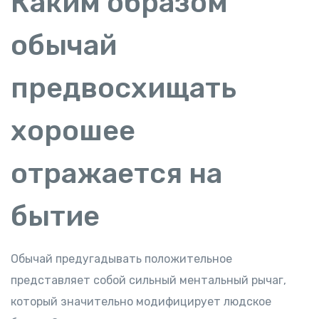
Каким образом
обычай
предвосхищать
хорошее
отражается на
бытие
Обычай предугадывать положительное
представляет собой сильный ментальный рычаг,
который значительно модифицирует людское