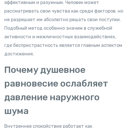
эффективным и разумным. Человек может
рассматривать свои чувства как среди факторов, но
не разрешает им абсолютно решать свои поступки.
Подобный метод особенно значим в служебной
активности и межличностных взаимодействиях,
где беспристрастность является главным аспектом
достижения.
Почему душевное
равновесие ослабляет
давление наружного
шума
Внутреннее спокойствие работает как