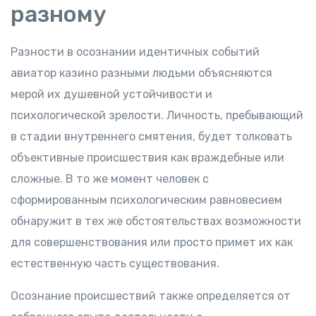
разному
Разности в осознании идентичных событий
авиатор казино разными людьми объясняются
мерой их душевной устойчивости и
психологической зрелости. Личность, пребывающий
в стадии внутреннего смятения, будет толковать
объективные происшествия как враждебные или
сложные. В то же момент человек с
сформированным психологическим равновесием
обнаружит в тех же обстоятельствах возможности
для совершенствования или просто примет их как
естественную часть существования.
Осознание происшествий также определяется от