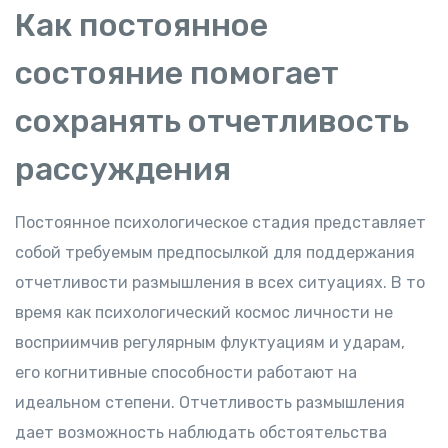
Как постоянное
состояние помогает
сохранять отчетливость
рассуждения
Постоянное психологическое стадия представляет
собой требуемым предпосылкой для поддержания
отчетливости размышления в всех ситуациях. В то
время как психологический космос личности не
восприимчив регулярным флуктуациям и ударам,
его когнитивные способности работают на
идеальном степени. Отчетливость размышления
дает возможность наблюдать обстоятельства