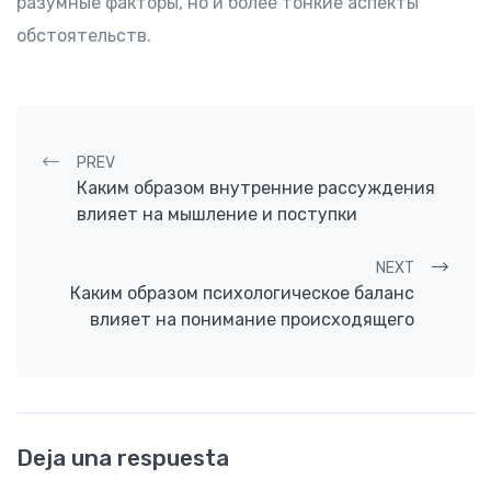
разумные факторы, но и более тонкие аспекты
обстоятельств.
Post navigation
PREV
Каким образом внутренние рассуждения
влияет на мышление и поступки
NEXT
Каким образом психологическое баланс
влияет на понимание происходящего
Deja una respuesta