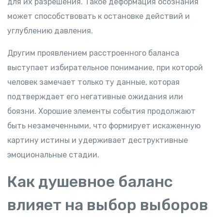
для их разрешения. Такое деформация осознания
может способствовать к остановке действий и
углублению давления.
Другим проявлением расстроенного баланса
выступает избирательное понимание, при которой
человек замечает только ту данные, которая
подтверждает его негативные ожидания или
боязни. Хорошие элементы события продолжают
быть незамеченными, что формирует искаженную
картину истины и удерживает деструктивные
эмоциональные стадии.
Как душевное баланс
влияет на выбор выборов