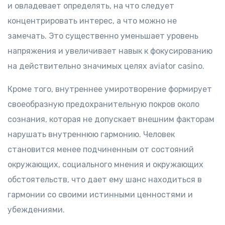
и овладевает определять, на что следует
концентрировать интерес, а что можно не
замечать. Это существенно уменьшает уровень
напряжения и увеличивает навык к фокусированию
на действительно значимых целях aviator casino.
Кроме того, внутреннее умиротворение формирует
своеобразную предохранительную покров около
сознания, которая не допускает внешним факторам
нарушать внутреннюю гармонию. Человек
становится менее подчиненным от состояний
окружающих, социального мнения и окружающих
обстоятельств, что дает ему шанс находиться в
гармонии со своими истинными ценностями и
убеждениями.