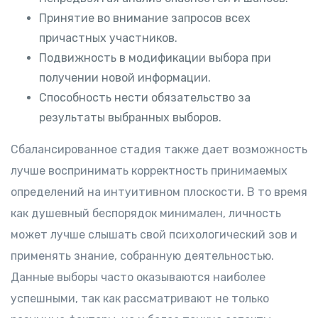
Принятие во внимание запросов всех
причастных участников.
Подвижность в модификации выбора при
получении новой информации.
Способность нести обязательство за
результаты выбранных выборов.
Сбалансированное стадия также дает возможность
лучше воспринимать корректность принимаемых
определений на интуитивном плоскости. В то время
как душевный беспорядок минимален, личность
может лучше слышать свой психологический зов и
применять знание, собранную деятельностью.
Данные выборы часто оказываются наиболее
успешными, так как рассматривают не только