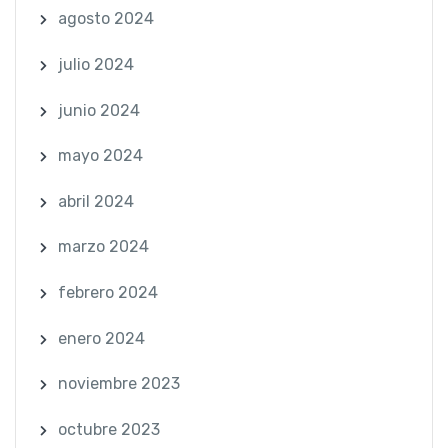
agosto 2024
julio 2024
junio 2024
mayo 2024
abril 2024
marzo 2024
febrero 2024
enero 2024
noviembre 2023
octubre 2023