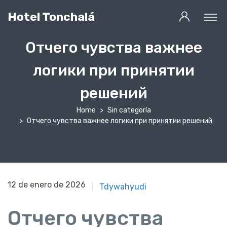
Hotel Tonchalá
Отчего чувства важнее
логики при принятии
решений
Home
Sin categoría
Отчего чувства важнее логики при принятии решений
12 de enero de 2026
Tdywahyudi
Отчего чувства