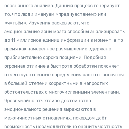
осознанного анализа. Данный процесс генерирует
то, что люди именуем «предчувствием» или
«чутьём». Изучения раскрывают, что
эмоциональные зоны мозга способны анализировать
до 11 миллионов единиц информации в момент, в то
время как намеренное размышление сдержано
приблизительно сорока порциями. Подобная
огромная отличие в быстроте обработки поясняет,
отчего чувственные определения часто становятся
в большей степени корректными в непростых
обстоятельствах с многочисленными элементами.
Чрезвычайно отчётливо достоинства
эмоционального решения выражаются в
межличностных отношениях. покердом даёт
возможность незамедлительно оценить честность