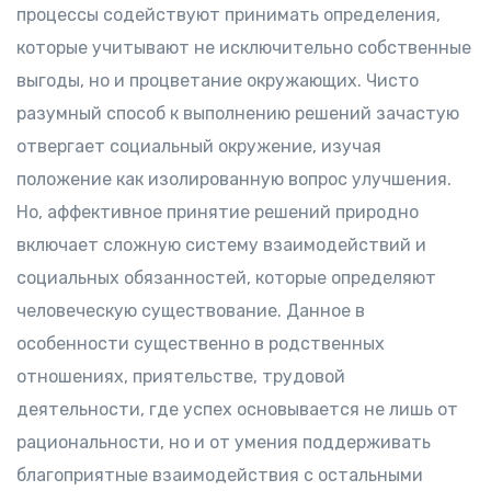
процессы содействуют принимать определения,
которые учитывают не исключительно собственные
выгоды, но и процветание окружающих. Чисто
разумный способ к выполнению решений зачастую
отвергает социальный окружение, изучая
положение как изолированную вопрос улучшения.
Но, аффективное принятие решений природно
включает сложную систему взаимодействий и
социальных обязанностей, которые определяют
человеческую существование. Данное в
особенности существенно в родственных
отношениях, приятельстве, трудовой
деятельности, где успех основывается не лишь от
рациональности, но и от умения поддерживать
благоприятные взаимодействия с остальными