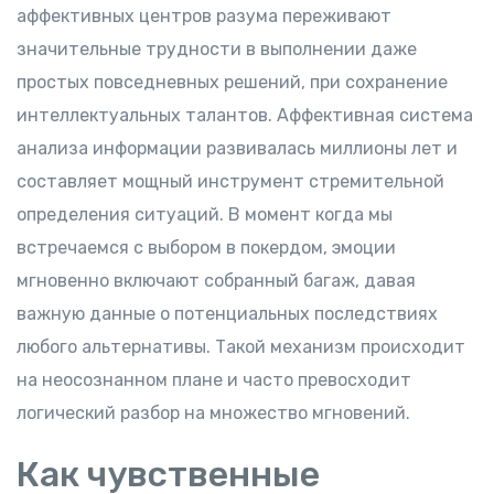
аффективных центров разума переживают
значительные трудности в выполнении даже
простых повседневных решений, при сохранение
интеллектуальных талантов. Аффективная система
анализа информации развивалась миллионы лет и
составляет мощный инструмент стремительной
определения ситуаций. В момент когда мы
встречаемся с выбором в покердом, эмоции
мгновенно включают собранный багаж, давая
важную данные о потенциальных последствиях
любого альтернативы. Такой механизм происходит
на неосознанном плане и часто превосходит
логический разбор на множество мгновений.
Как чувственные