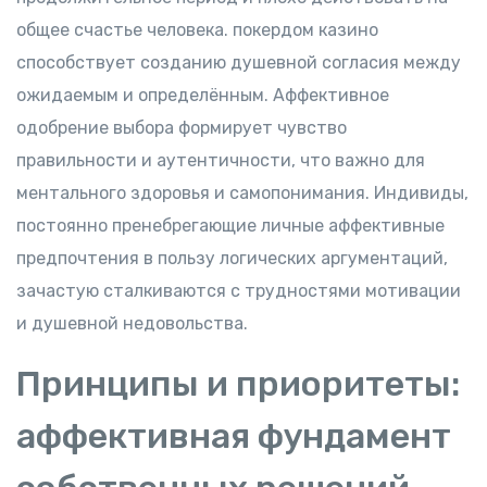
общее счастье человека. покердом казино
способствует созданию душевной согласия между
ожидаемым и определённым. Аффективное
одобрение выбора формирует чувство
правильности и аутентичности, что важно для
ментального здоровья и самопонимания. Индивиды,
постоянно пренебрегающие личные аффективные
предпочтения в пользу логических аргументаций,
зачастую сталкиваются с трудностями мотивации
и душевной недовольства.
Принципы и приоритеты:
аффективная фундамент