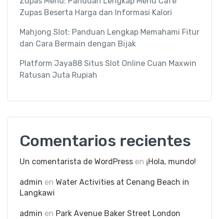
Zupas Menu: Panduan Lengkap Menu Cafe
Zupas Beserta Harga dan Informasi Kalori
Mahjong Slot: Panduan Lengkap Memahami Fitur
dan Cara Bermain dengan Bijak
Platform Jaya88 Situs Slot Online Cuan Maxwin
Ratusan Juta Rupiah
Comentarios recientes
Un comentarista de WordPress
en
¡Hola, mundo!
admin
en
Water Activities at Cenang Beach in
Langkawi
admin
en
Park Avenue Baker Street London