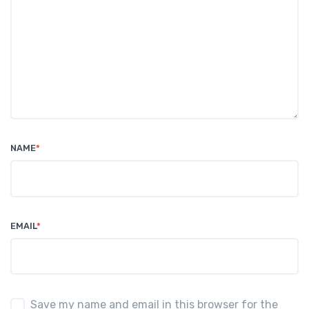
NAME
*
EMAIL
*
Save my name and email in this browser for the