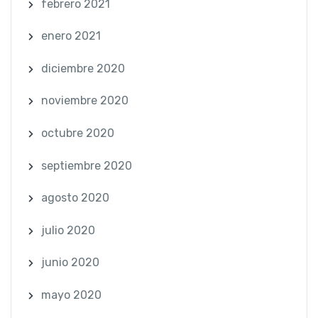
febrero 2021
enero 2021
diciembre 2020
noviembre 2020
octubre 2020
septiembre 2020
agosto 2020
julio 2020
junio 2020
mayo 2020