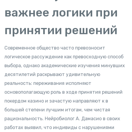
важнее логики при
принятии решений
Современное общество часто превозносит
логическое рассуждение как превосходную способ
выбора, однако академические изучения минувших
десятилетий раскрывают удивительную
реальность: переживания исполняют
основополагающую роль в ходе принятия решений
покердом казино и зачастую направляют к в
большей степени лучшим итогам, чем чистая
рациональность. Нейробиолог А. Дамасио в своих
работах выявил, что индивиды с нарушениями