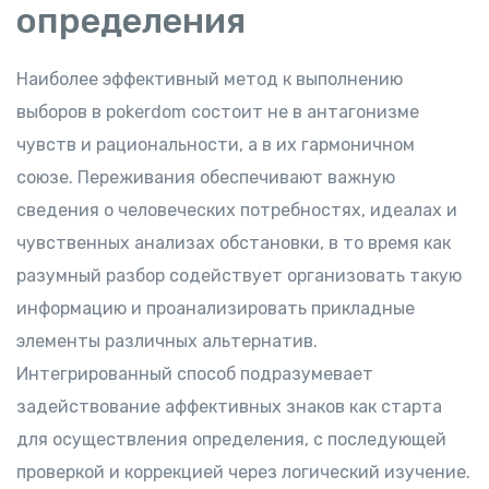
определения
Наиболее эффективный метод к выполнению
выборов в pokerdom состоит не в антагонизме
чувств и рациональности, а в их гармоничном
союзе. Переживания обеспечивают важную
сведения о человеческих потребностях, идеалах и
чувственных анализах обстановки, в то время как
разумный разбор содействует организовать такую
информацию и проанализировать прикладные
элементы различных альтернатив.
Интегрированный способ подразумевает
задействование аффективных знаков как старта
для осуществления определения, с последующей
проверкой и коррекцией через логический изучение.