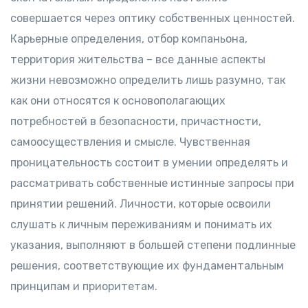
совершается через оптику собственных ценностей.
Карьерные определения, отбор компаньона,
территория жительства – все данные аспекты
жизни невозможно определить лишь разумно, так
как они относятся к основополагающих
потребностей в безопасности, причастности,
самоосуществления и смысле. Чувственная
проницательность состоит в умении определять и
рассматривать собственные истинные запросы при
принятии решений. Личности, которые освоили
слушать к личным переживаниям и понимать их
указания, выполняют в большей степени подлинные
решения, соответствующие их фундаментальным
принципам и приоритетам.