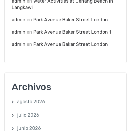
admin
en
Water Activities at Cenang Beach in
Langkawi
admin
en
Park Avenue Baker Street London
admin
en
Park Avenue Baker Street London 1
admin
en
Park Avenue Baker Street London
Archivos
agosto 2026
julio 2026
junio 2026