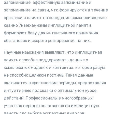
запоминание, аффективную запоминание и
запоминание на связи, что формируются в течение
практики и влияют на поведение самопроизвольно.
казино 7к механизмы имплицитной памяти
формируют базу для интуитивного понимания
обстановок и скорого реагирования на них.
Научные изыскания выявляют, что имплицитная
память способна поддерживать данные о
комплексных моделях и контактах, которые разум
не способно целиком постичь. Такая данные
включается в критические периоды, предоставляя
интуитивные подсказки о оптимальном курсе
действий. Профессионалы в многообразных
участках нередко полагаются на имплицитную
память для выбора экспертных выводов.