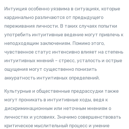
Интуиция особенно уязвима в ситуациях, которые
кардинально различаются от предыдущего
переживания личности. В таких случаях попытки
употребить интуитивные ведение могут привлечь к
неподходящим заключениям. Помимо этого,
чувственное статус интенсивно влияет на степень
интуитивных мнений – стресс, усталость и острые
ощущения могут существенно понизить
аккуратность интуитивных определений.
Культурные и общественные предрассудки также
могут проникать в интуитивные ходы, ведя к
дискриминационным или неточным мнениям о
личностях и условиях. Значимо совершенствовать
критическое мыслительный процесс и умение