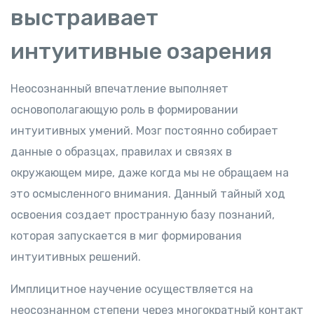
выстраивает
интуитивные озарения
Неосознанный впечатление выполняет
основополагающую роль в формировании
интуитивных умений. Мозг постоянно собирает
данные о образцах, правилах и связях в
окружающем мире, даже когда мы не обращаем на
это осмысленного внимания. Данный тайный ход
освоения создает пространную базу познаний,
которая запускается в миг формирования
интуитивных решений.
Имплицитное научение осуществляется на
неосознанном степени через многократный контакт