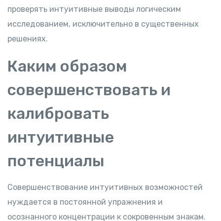
проверять интуитивные выводы логическим
исследованием, исключительно в существенных
решениях.
Каким образом
совершенствовать и
калибровать
интуитивные
потенциалы
Совершенствование интуитивных возможностей
нуждается в постоянной упражнения и
осознанного концентрации к сокровенным знакам.