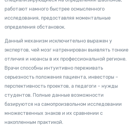
работают намного быстрее осмысленного
исследования, предоставляя моментальные
определения обстановок.
Данный механизм исключительно выражен у
экспертов, чей мозг натренирован выявлять тонкие
отличия и нюансы в их профессиональной регионе.
Врачи способны интуитивно переживать
серьезность положения пациента, инвесторы –
перспективность проектов, а педагоги – нужды
студентов. Полные данные возможности
базируются на самопроизвольном исследовании
множественных знаков и их сравнении с
накопленным практикой.