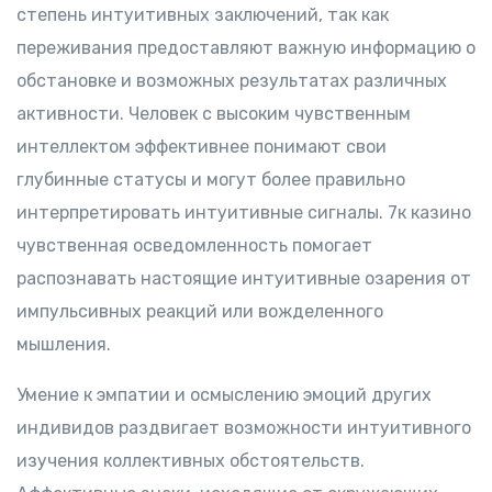
степень интуитивных заключений, так как
переживания предоставляют важную информацию о
обстановке и возможных результатах различных
активности. Человек с высоким чувственным
интеллектом эффективнее понимают свои
глубинные статусы и могут более правильно
интерпретировать интуитивные сигналы. 7к казино
чувственная осведомленность помогает
распознавать настоящие интуитивные озарения от
импульсивных реакций или вожделенного
мышления.
Умение к эмпатии и осмыслению эмоций других
индивидов раздвигает возможности интуитивного
изучения коллективных обстоятельств.