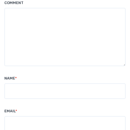
COMMENT
NAME
*
EMAIL
*