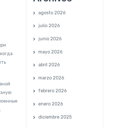
agosto 2026
julio 2026
junio 2026
при
mayo 2026
 когда
ить
abril 2026
marzo 2026
овной
febrero 2026
язную
роенные
enero 2026
.
diciembre 2025