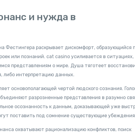
нанс и нужда в
на Фестингера раскрывает дискомфорт, образующийся 
ек или познаний. cat casino усиливается в ситуациях,
мся представлениям о мире. Душа тяготеет восстанов
я, либо интерпретацию данных.
яет основополагающей чертой людского сознания. Гол
 объединяют разрозненные представления в разумно св
ельное осознанность к данным, доказывающей уже выст
могут поставить под сомнение существующие убеждения
нанса охватывают рационализацию конфликтов, поиск