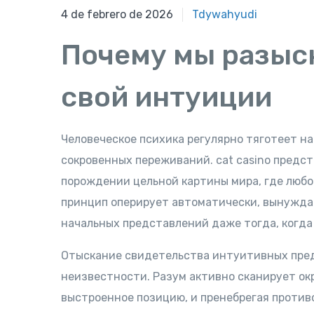
4 de febrero de 2026
Tdywahyudi
Почему мы разыс
свой интуиции
Человеческое психика регулярно тяготеет н
сокровенных переживаний. cat casino предс
порождении цельной картины мира, где любо
принцип оперирует автоматически, вынужда
начальных представлений даже тогда, когд
Отыскание свидетельства интуитивных пре
неизвестности. Разум активно сканирует ок
выстроенное позицию, и пренебрегая против