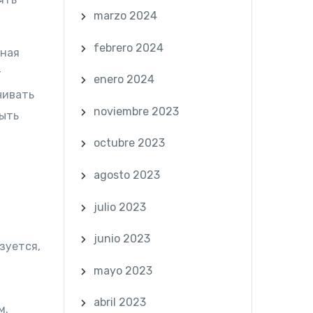
marzo 2024
febrero 2024
рная
т
enero 2024
чивать
noviembre 2023
быть
octubre 2023
agosto 2023
julio 2023
junio 2023
зуется,
mayo 2023
abril 2023
м.