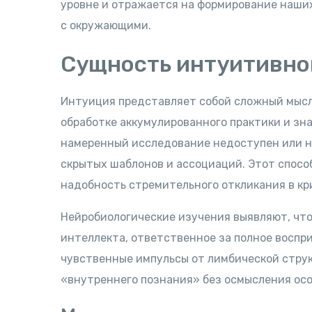
уровне и отражается на формирование наши
с окружающими.
Сущность интуитивно
Интуиция представляет собой сложный мысл
обработке аккумулированного практики и зна
намеренный исследование недоступен или н
скрытых шаблонов и ассоциаций. Этот спосо
надобность стремительного откликания в кр
Нейробиологические изучения выявляют, чт
интеллекта, ответственное за полное воспр
чувственные импульсы от лимбической стру
«внутреннего познания» без осмысления ос