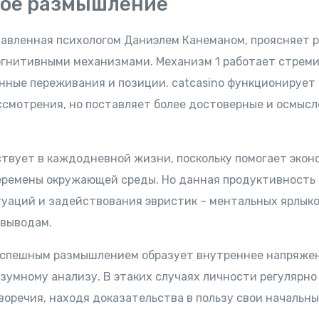
ное размышление
авленная психологом Даниэлем Канеманом, проясняет 
гнитивными механизмами. Механизм 1 работает стреми
нные переживания и позиции. catcasino функционирует
ассмотрения, но поставляет более достоверные и осмыс
твует в каждодневной жизни, поскольку помогает экон
перемены окружающей среды. Но данная продуктивность
уаций и задействования эвристик – ментальных ярлыко
 выводам.
спешным размышлением образует внутреннее напряжен
умному анализу. В этаких случаях личности регулярно
воречия, находя доказательства в пользу свои начальн