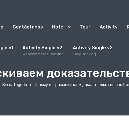
to
Contáctanos
Hotel
Tour
Activity
ngle v1
Activity Single v2
Activity Single v2
Woocommerce Booking
Easy Booking
киваем доказательст
Sin categoría
Почему мы разыскиваем доказательство свой и