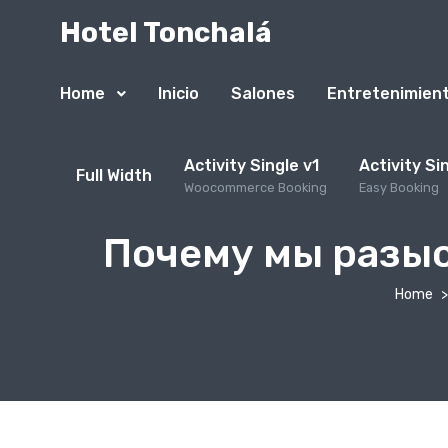
Hotel Tonchalá
Home
Inicio
Salones
Entretenimien
Activity Single v1
Activity Si
Full Width
Woocommerce Booking
Easy Booking
Почему мы разыс
Home