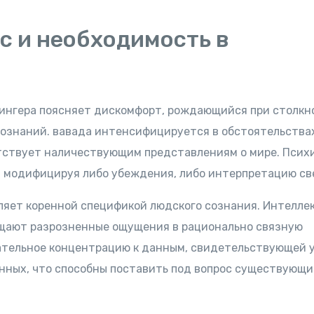
с и необходимость в
ингера поясняет дискомфорт, рождающийся при столкн
ознаний. вавада интенсифицируется в обстоятельствах
тствует наличествующим представлениям о мире. Псих
, модифицируя либо убеждения, либо интерпретацию св
ляет коренной спецификой людского сознания. Интелле
ещают разрозненные ощущения в рационально связную
ательное концентрацию к данным, свидетельствующей 
нных, что способны поставить под вопрос существующи