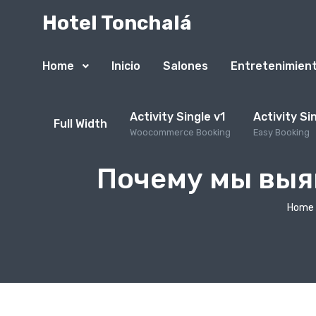
Hotel Tonchalá
Home
Inicio
Salones
Entretenimien
Activity Single v1
Activity Si
Full Width
Woocommerce Booking
Easy Booking
Почему мы выя
Home