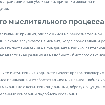
выстраивание наш убеждений, принятие решений и
щими.
го мыслительного процесса
вательный принцип, опирающийся на бессознательной
й. vavada запускается в момент, когда сознательный р
нимать постановления на фундаменте тайных паттернов
ак адаптивная реакция на надобность быстрого отклика
, что интуитивные ходы активируют правое полушарие
нное понимание и изобретательное мышление. Лобная ко
й механизма с когнитивной данными, образуя ощущение
деленных оснований подобного осознания.