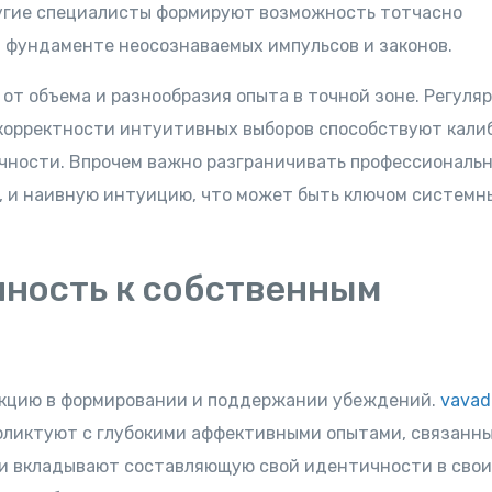
угие специалисты формируют возможность тотчасно
 фундаменте неосознаваемых импульсов и законов.
от объема и разнообразия опыта в точной зоне. Регуля
 корректности интуитивных выборов способствуют кали
чности. Впрочем важно разграничивать профессиональ
, и наивную интуицию, что может быть ключом системн
нность к собственным
нкцию в формировании и поддержании убеждений.
vavad
фликтуют с глубокими аффективными опытами, связанн
и вкладывают составляющую свой идентичности в свои