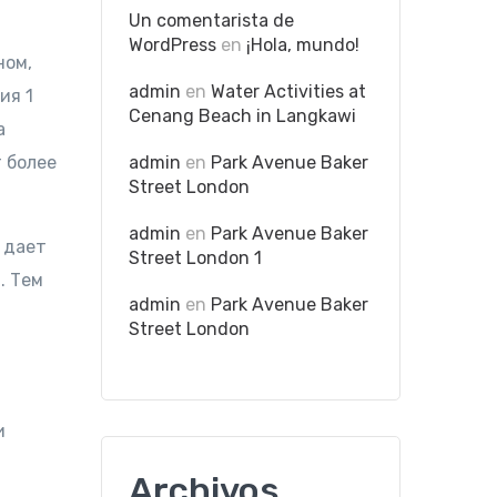
Un comentarista de
WordPress
en
¡Hola, mundo!
ном,
admin
en
Water Activities at
ия 1
Cenang Beach in Langkawi
a
 более
admin
en
Park Avenue Baker
Street London
admin
en
Park Avenue Baker
 дает
Street London 1
. Тем
admin
en
Park Avenue Baker
Street London
и
Archivos