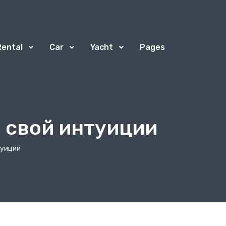
Rental
Car
Yacht
Pages
 свой интуиции
туиции