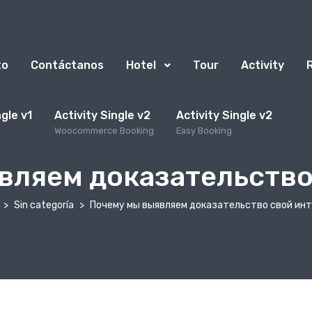
to
Contáctanos
Hotel
Tour
Activity
ngle v1
Activity Single v2
Activity Single v2
Woocommerce Booking
Easy Booking
вляем доказательство
Sin categoría
Почему мы выявляем доказательство свой ин