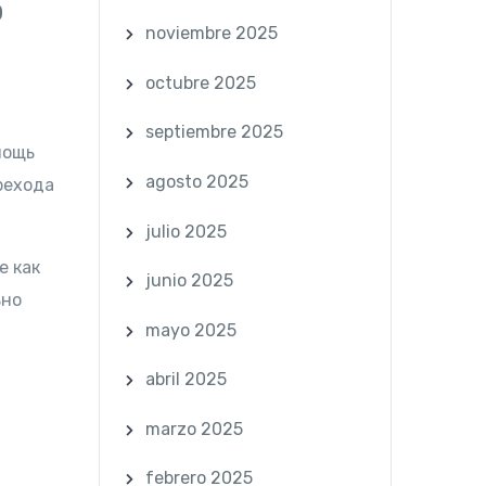
ю
noviembre 2025
octubre 2025
septiembre 2025
мощь
agosto 2025
рехода
julio 2025
е как
junio 2025
ьно
mayo 2025
abril 2025
marzo 2025
febrero 2025