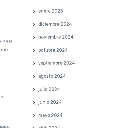
enero 2025
diciembre 2024
noviembre 2024
ния и
енно
octubre 2024
septiembre 2024
agosto 2024
julio 2024
ли
junio 2024
mayo 2024
янии,