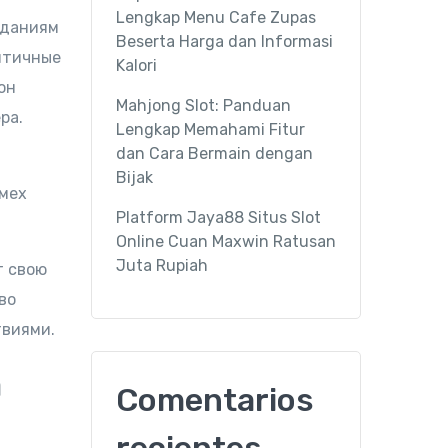
Lengkap Menu Cafe Zupas
иданиям
Beserta Harga dan Informasi
нтичные
Kalori
он
Mahjong Slot: Panduan
ра.
Lengkap Memahami Fitur
dan Cara Bermain dengan
Bijak
омех
Platform Jaya88 Situs Slot
Online Cuan Maxwin Ratusan
Juta Rupiah
т свою
во
твиями.
а
Comentarios