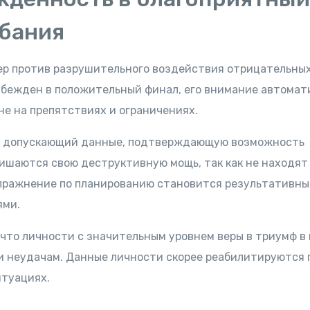
ебания
ьер против разрушительного воздействия отрицательны
убежден в положительный финал, его внимание автомат
не на препятствиях и ограничениях.
я, допускающий данные, подтверждающую возможность
лишаются свою деструктивную мощь, так как не находят
 Упражнение по планированию становится результативн
ями.
что личности с значительным уровнем веры в триумф в
и неудачам. Данные личности скорее реабилитируются 
итуациях.