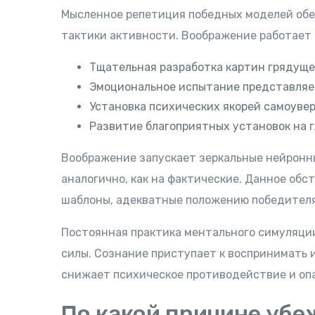
Мысленное репетиция победных моделей обе
тактики активности. Воображение работает 
Тщательная разработка картин грядуще
Эмоциональное испытание представляе
Установка психических якорей самоуве
Развитие благоприятных установок на 
Воображение запускает зеркальные нейронн
аналогично, как на фактические. Данное об
шаблоны, адекватные положению победителя,
Постоянная практика ментального симуляции
силы. Сознание приступает к воспринимать 
снижает психическое противодействие и оп
По какой причине убе