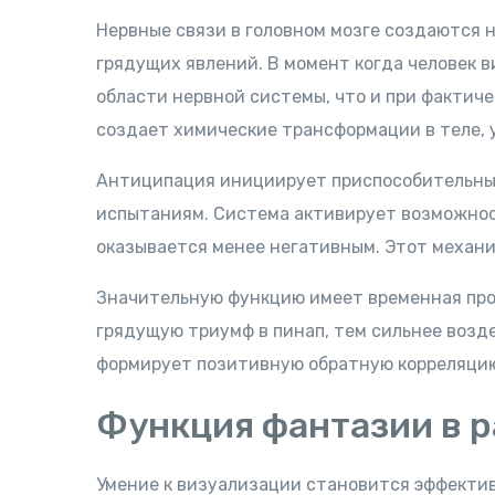
Нервные связи в головном мозге создаются н
грядущих явлений. В момент когда человек 
области нервной системы, что и при фактиче
создает химические трансформации в теле,
Антиципация инициирует приспособительны
испытаниям. Система активирует возможност
оказывается менее негативным. Этот механи
Значительную функцию имеет временная про
грядущую триумф в пинап, тем сильнее возд
формирует позитивную обратную корреляци
Функция фантазии в 
Умение к визуализации становится эффекти