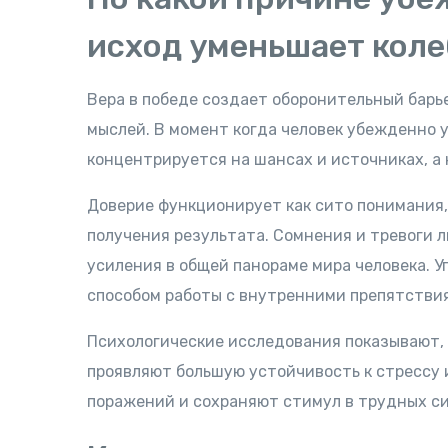
исход уменьшает кол
Вера в победе создает оборонительный бар
мыслей. В момент когда человек убежденно 
концентрируется на шансах и источниках, а 
Доверие функционирует как сито понимани
получения результата. Сомнения и тревоги 
усиления в общей панораме мира человека.
способом работы с внутренними препятстви
Психологические исследования показывают, 
проявляют большую устойчивость к стрессу 
поражений и сохраняют стимул в трудных с