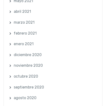
mayo 2021
abril 2021
marzo 2021
febrero 2021
enero 2021
diciembre 2020
noviembre 2020
octubre 2020
septiembre 2020
agosto 2020