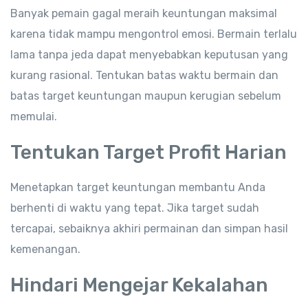
Banyak pemain gagal meraih keuntungan maksimal
karena tidak mampu mengontrol emosi. Bermain terlalu
lama tanpa jeda dapat menyebabkan keputusan yang
kurang rasional. Tentukan batas waktu bermain dan
batas target keuntungan maupun kerugian sebelum
memulai.
Tentukan Target Profit Harian
Menetapkan target keuntungan membantu Anda
berhenti di waktu yang tepat. Jika target sudah
tercapai, sebaiknya akhiri permainan dan simpan hasil
kemenangan.
Hindari Mengejar Kekalahan