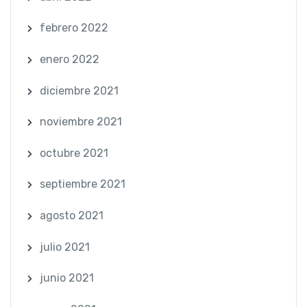
febrero 2022
enero 2022
diciembre 2021
noviembre 2021
octubre 2021
septiembre 2021
agosto 2021
julio 2021
junio 2021