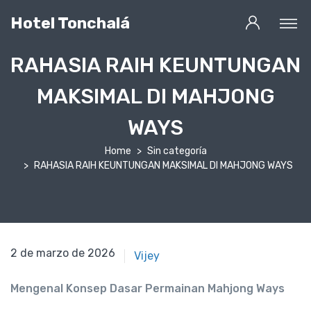
Hotel Tonchalá
RAHASIA RAIH KEUNTUNGAN
MAKSIMAL DI MAHJONG
WAYS
Home
Sin categoría
RAHASIA RAIH KEUNTUNGAN MAKSIMAL DI MAHJONG WAYS
2 de marzo de 2021
2 de marzo de 2026
Vijey
Mengenal Konsep Dasar Permainan Mahjong Ways