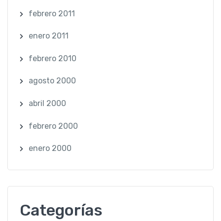
febrero 2011
enero 2011
febrero 2010
agosto 2000
abril 2000
febrero 2000
enero 2000
Categorías