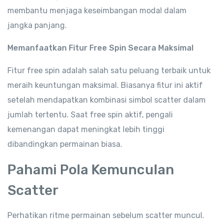
membantu menjaga keseimbangan modal dalam
jangka panjang.
Memanfaatkan Fitur Free Spin Secara Maksimal
Fitur free spin adalah salah satu peluang terbaik untuk
meraih keuntungan maksimal. Biasanya fitur ini aktif
setelah mendapatkan kombinasi simbol scatter dalam
jumlah tertentu. Saat free spin aktif, pengali
kemenangan dapat meningkat lebih tinggi
dibandingkan permainan biasa.
Pahami Pola Kemunculan
Scatter
Perhatikan ritme permainan sebelum scatter muncul.