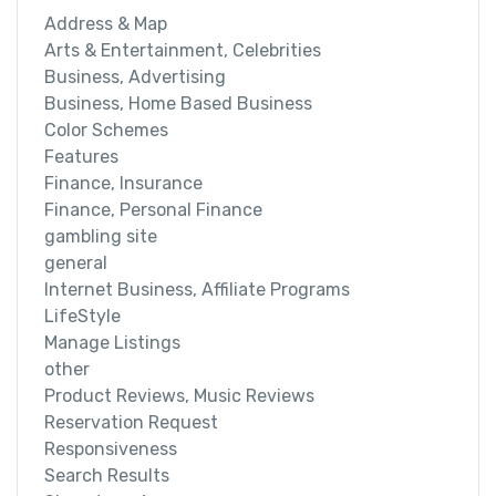
Address & Map
Arts & Entertainment, Celebrities
Business, Advertising
Business, Home Based Business
Color Schemes
Features
Finance, Insurance
Finance, Personal Finance
gambling site
general
Internet Business, Affiliate Programs
LifeStyle
Manage Listings
other
Product Reviews, Music Reviews
Reservation Request
Responsiveness
Search Results