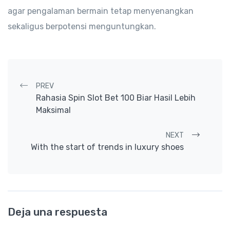
agar pengalaman bermain tetap menyenangkan
sekaligus berpotensi menguntungkan.
Post navigation
PREV
Rahasia Spin Slot Bet 100 Biar Hasil Lebih
Maksimal
NEXT
With the start of trends in luxury shoes
Deja una respuesta