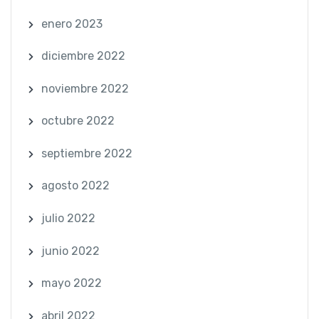
enero 2023
diciembre 2022
noviembre 2022
octubre 2022
septiembre 2022
agosto 2022
julio 2022
junio 2022
mayo 2022
abril 2022