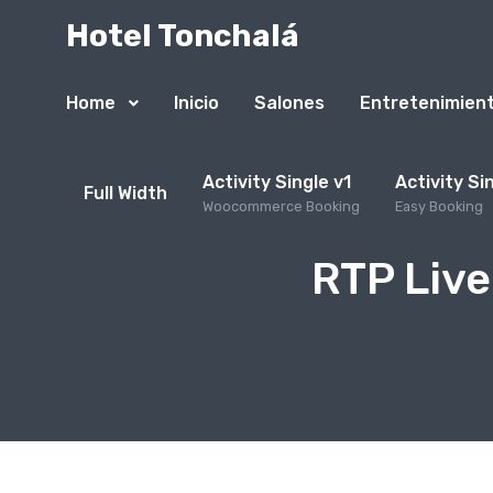
Hotel Tonchalá
Home
Inicio
Salones
Entretenimien
Activity Single v1
Activity Si
Full Width
Woocommerce Booking
Easy Booking
RTP Live