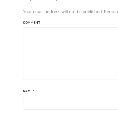
Your email address will not be published. Requi
COMMENT
NAME
*