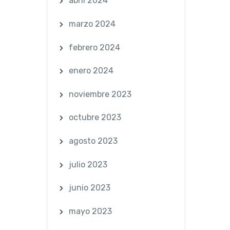
abril 2024
marzo 2024
febrero 2024
enero 2024
noviembre 2023
octubre 2023
agosto 2023
julio 2023
junio 2023
mayo 2023