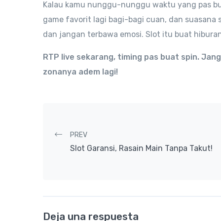
Kalau kamu nunggu-nunggu waktu yang pas bua
game favorit lagi bagi-bagi cuan, dan suasana 
dan jangan terbawa emosi. Slot itu buat hibura
RTP live sekarang, timing pas buat spin. Jan
zonanya adem lagi!
Post navigation
PREV
Slot Garansi, Rasain Main Tanpa Takut!
Deja una respuesta