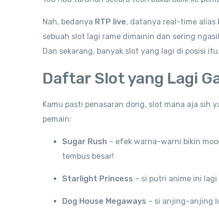
Nah, bedanya
RTP live
, datanya real-time alia
sebuah slot lagi rame dimainin dan sering ngasi
Dan sekarang, banyak slot yang lagi di posisi i
Daftar Slot yang Lagi Ga
Kamu pasti penasaran dong, slot mana aja sih ya
pemain:
Sugar Rush
– efek warna-warni bikin mood
tembus besar!
Starlight Princess
– si putri anime ini la
Dog House Megaways
– si anjing-anjing l