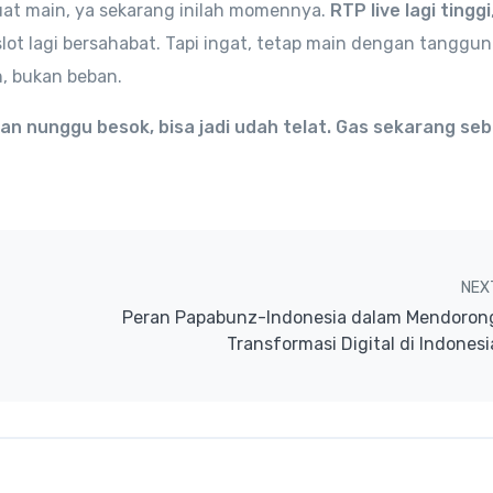
t main, ya sekarang inilah momennya.
RTP live lagi tinggi
slot lagi bersahabat. Tapi ingat, tetap main dengan tanggu
n, bukan beban.
gan nunggu besok, bisa jadi udah telat. Gas sekarang se
NEX
Peran Papabunz-Indonesia dalam Mendoron
Transformasi Digital di Indonesi