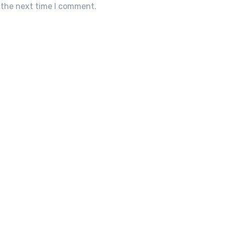
 the next time I comment.