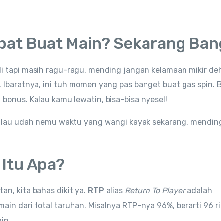
epat Buat Main? Sekarang Ban
i tapi masih ragu-ragu, mending jangan kelamaan mikir de
. Ibaratnya, ini tuh momen yang pas banget buat gas spin.
n bonus. Kalau kamu lewatin, bisa-bisa nyesel!
di kalau udah nemu waktu yang wangi kayak sekarang, mendin
 Itu Apa?
an, kita bahas dikit ya.
RTP
alias
Return To Player
adalah
in dari total taruhan. Misalnya RTP-nya 96%, berarti 96 ri
in.