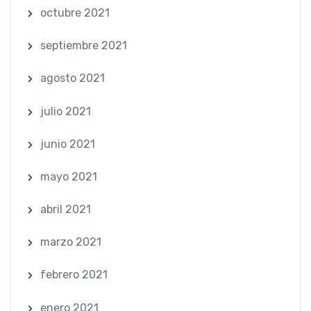
octubre 2021
septiembre 2021
agosto 2021
julio 2021
junio 2021
mayo 2021
abril 2021
marzo 2021
febrero 2021
enero 2021