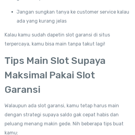
Jangan sungkan tanya ke customer service kalau
ada yang kurang jelas
Kalau kamu sudah dapetin slot garansi di situs
terpercaya, kamu bisa main tanpa takut lagi!
Tips Main Slot Supaya
Maksimal Pakai Slot
Garansi
Walaupun ada slot garansi, kamu tetap harus main
dengan strategi supaya saldo gak cepat habis dan
peluang menang makin gede. Nih beberapa tips buat
kamu: