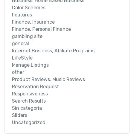
Business, Home Based Business
Color Schemes
Features
Finance, Insurance
Finance, Personal Finance
gambling site
general
Internet Business, Affiliate Programs
LifeStyle
Manage Listings
other
Product Reviews, Music Reviews
Reservation Request
Responsiveness
Search Results
Sin categoría
Sliders
Uncategorized