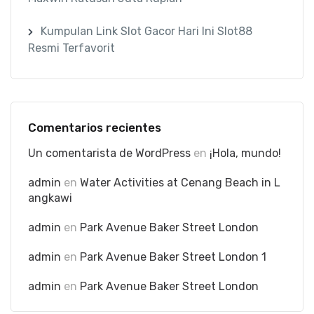
Kumpulan Link Slot Gacor Hari Ini Slot88
Resmi Terfavorit
Comentarios recientes
Un comentarista de WordPress
en
¡Hola, mundo!
admin
en
Water Activities at Cenang Beach in L
angkawi
admin
en
Park Avenue Baker Street London
admin
en
Park Avenue Baker Street London 1
admin
en
Park Avenue Baker Street London