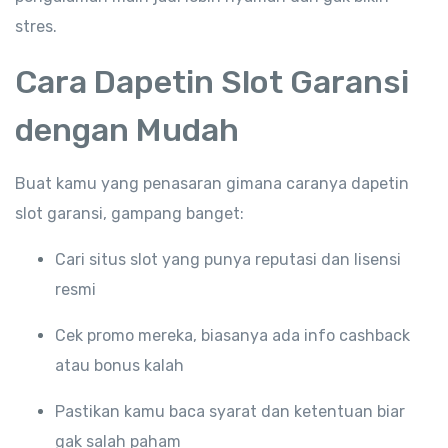
stres.
Cara Dapetin Slot Garansi
dengan Mudah
Buat kamu yang penasaran gimana caranya dapetin
slot garansi, gampang banget:
Cari situs slot yang punya reputasi dan lisensi
resmi
Cek promo mereka, biasanya ada info cashback
atau bonus kalah
Pastikan kamu baca syarat dan ketentuan biar
gak salah paham