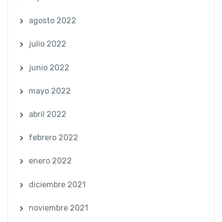
agosto 2022
julio 2022
junio 2022
mayo 2022
abril 2022
febrero 2022
enero 2022
diciembre 2021
noviembre 2021