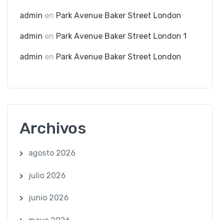
admin
en
Park Avenue Baker Street London
admin
en
Park Avenue Baker Street London 1
admin
en
Park Avenue Baker Street London
Archivos
agosto 2026
julio 2026
junio 2026