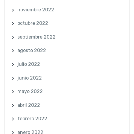
noviembre 2022
octubre 2022
septiembre 2022
agosto 2022
julio 2022
junio 2022
mayo 2022
abril 2022
febrero 2022
enero 2022