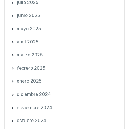
julio 2025
junio 2025
mayo 2025
abril 2025
marzo 2025
febrero 2025
enero 2025
diciembre 2024
noviembre 2024
octubre 2024