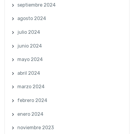
septiembre 2024
agosto 2024
julio 2024
junio 2024
mayo 2024
abril 2024
marzo 2024
febrero 2024
enero 2024
noviembre 2023