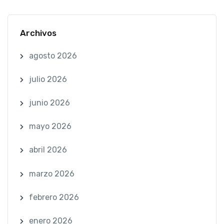
Archivos
agosto 2026
julio 2026
junio 2026
mayo 2026
abril 2026
marzo 2026
febrero 2026
enero 2026