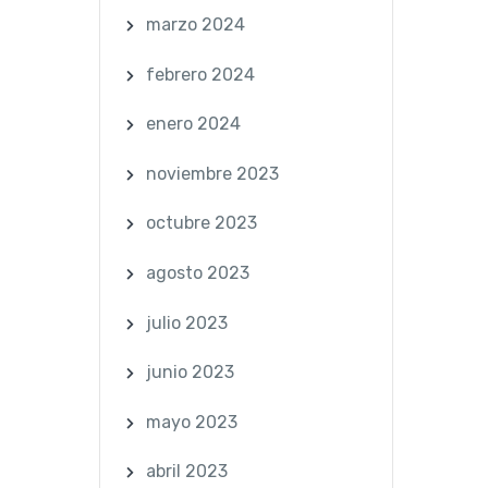
marzo 2024
febrero 2024
enero 2024
noviembre 2023
octubre 2023
agosto 2023
julio 2023
junio 2023
mayo 2023
abril 2023