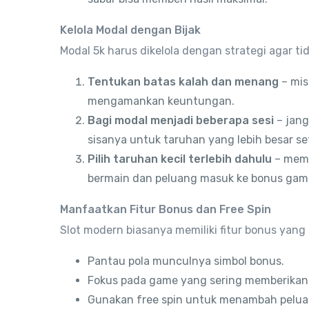
Kelola Modal dengan Bijak
Modal 5k harus dikelola dengan strategi agar tid
Tentukan batas kalah dan menang
– mis
mengamankan keuntungan.
Bagi modal menjadi beberapa sesi
– jang
sisanya untuk taruhan yang lebih besar se
Pilih taruhan kecil terlebih dahulu
– memu
bermain dan peluang masuk ke bonus gam
Manfaatkan Fitur Bonus dan Free Spin
Slot modern biasanya memiliki fitur bonus yan
Pantau pola munculnya simbol bonus.
Fokus pada game yang sering memberikan f
Gunakan free spin untuk menambah pelu