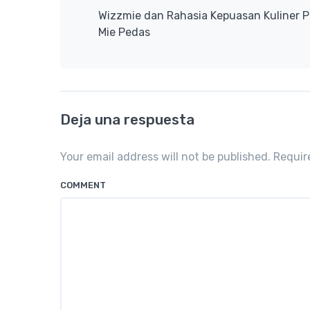
Post navigation
Wizzmie dan Rahasia Kepuasan Kuliner P
Mie Pedas
Deja una respuesta
Your email address will not be published. Requi
COMMENT