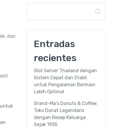
Buscar
ik, dan
Entradas
recientes
Slot Server Thailand dengan
slot
Sistem Cepat dan Stabil
untuk Pengalaman Bermain
Lebih Optimal
Grand-Ma’s Donuts & Coffee:
 untuk
Toko Donat Legendaris
dengan Resep Keluarga
gan
Sejak 1955