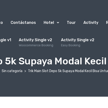
to
Contáctanos
Hotel
Tour
Activity
ngle v1
Activity Single v2
Activity Single v2
Woocommerce Booking
Easy Booking
o 5k Supaya Modal Keci
Sin categoría
Trik Main Slot Depo 5k Supaya Modal Kecil Bisa Unt