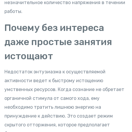
незначительное количество напряжения в течении
работы.
Почему без интереса
даже простые занятия
истощают
Недостаток энтузиазма к осуществляемой
активности ведет к быстрому истощению
умственных ресурсов. Когда сознание не обретает
органичной стимула от самого хода, ему
необходимо тратить лишнюю энергию на
принуждение к действию. Это создает режим
скрытого отторжения, которое предполагает