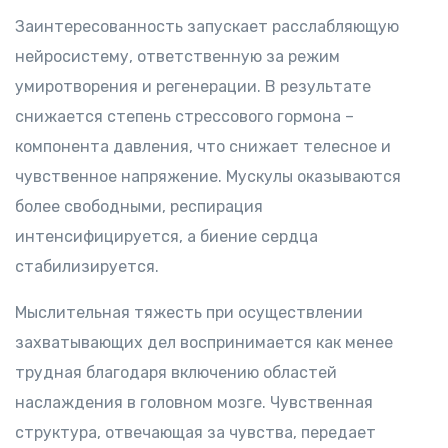
Заинтересованность запускает расслабляющую
нейросистему, ответственную за режим
умиротворения и регенерации. В результате
снижается степень стрессового гормона –
компонента давления, что снижает телесное и
чувственное напряжение. Мускулы оказываются
более свободными, респирация
интенсифицируется, а биение сердца
стабилизируется.
Мыслительная тяжесть при осуществлении
захватывающих дел воспринимается как менее
трудная благодаря включению областей
наслаждения в головном мозге. Чувственная
структура, отвечающая за чувства, передает