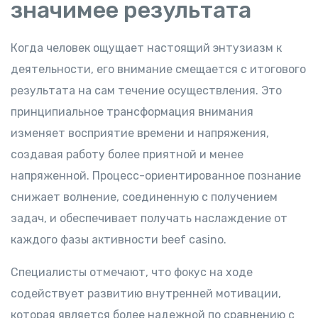
значимее результата
Когда человек ощущает настоящий энтузиазм к
деятельности, его внимание смещается с итогового
результата на сам течение осуществления. Это
принципиальное трансформация внимания
изменяет восприятие времени и напряжения,
создавая работу более приятной и менее
напряженной. Процесс-ориентированное познание
снижает волнение, соединенную с получением
задач, и обеспечивает получать наслаждение от
каждого фазы активности beef casino.
Специалисты отмечают, что фокус на ходе
содействует развитию внутренней мотивации,
которая является более надежной по сравнению с