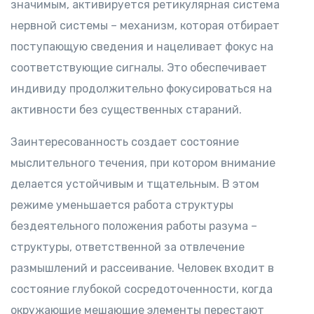
значимым, активируется ретикулярная система
нервной системы – механизм, которая отбирает
поступающую сведения и нацеливает фокус на
соответствующие сигналы. Это обеспечивает
индивиду продолжительно фокусироваться на
активности без существенных стараний.
Заинтересованность создает состояние
мыслительного течения, при котором внимание
делается устойчивым и тщательным. В этом
режиме уменьшается работа структуры
бездеятельного положения работы разума –
структуры, ответственной за отвлечение
размышлений и рассеивание. Человек входит в
состояние глубокой сосредоточенности, когда
окружающие мешающие элементы перестают