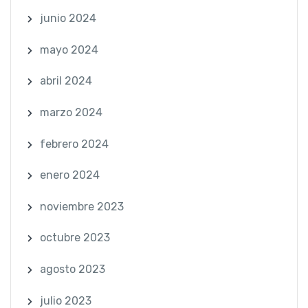
junio 2024
mayo 2024
abril 2024
marzo 2024
febrero 2024
enero 2024
noviembre 2023
octubre 2023
agosto 2023
julio 2023