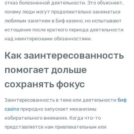
отказ болезненной деятельности. Это объясняет,
почему люди могут продолжительно заниматься
любимым занятием в Биф казино, но испытывают
истощение после краткого периода деятельности
над неинтересными обязанностями.
Как заинтересованность
помогает дольше
сохранять фокус
Заинтересованность в теме или деятельности
биф
casino
природно запускает механизмы
избирательного внимания. Когда что-то
представляется нам привлекательным или