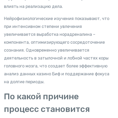
влиять на реализацию дела.
Нейрофизиологические изучения показывают, что
при интенсивном степени увлечения
увеличивается выработка норадреналина –
компонента, оптимизирующего сосредоточение
сознания. Одновременно увеличивается
деятельность в затылочной и лобной частях коры
головного мозга, что создает более эффективную
анализ данных казино Биф и поддержание фокуса
на долгие периоды.
По какой причине
процесс становится