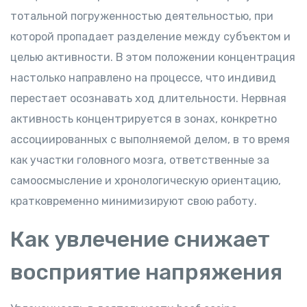
тотальной погруженностью деятельностью, при
которой пропадает разделение между субъектом и
целью активности. В этом положении концентрация
настолько направлено на процессе, что индивид
перестает осознавать ход длительности. Нервная
активность концентрируется в зонах, конкретно
ассоциированных с выполняемой делом, в то время
как участки головного мозга, ответственные за
самоосмысление и хронологическую ориентацию,
кратковременно минимизируют свою работу.
Как увлечение снижает
восприятие напряжения