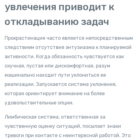
увлечения приводит к
откладыванию задач
Прокрастинация часто является непосредственным
следствием отсутствия энтузиазма к планируемой
активности. Когда обязанность чувствуется как
скучная, пустая или дискомфортная, разум
машинально находит пути уклониться ее
реализации. Запускается система уклонения,
которая ориентирует внимание на более
удовольствительные опции.
Лимбическая система, ответственная за
чувственную оценку ситуаций, посылает знаки
тревоги при контакте с неинтересной работой. Это