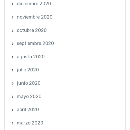
diciembre 2020
noviembre 2020
octubre 2020
septiembre 2020
agosto 2020
julio 2020
junio 2020
mayo 2020
abril 2020
marzo 2020