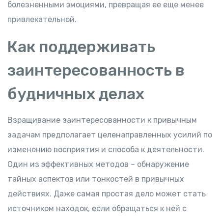
болезненными эмоциями, превращая ее еще менее
привлекательной.
Как поддерживать
заинтересованность в
будничных делах
Взращивание заинтересованности к привычным
задачам предполагает целенаправленных усилий по
изменению восприятия и способа к деятельности.
Один из эффективных методов – обнаружение
тайных аспектов или тонкостей в привычных
действиях. Даже самая простая дело может стать
источником находок, если обращаться к ней с