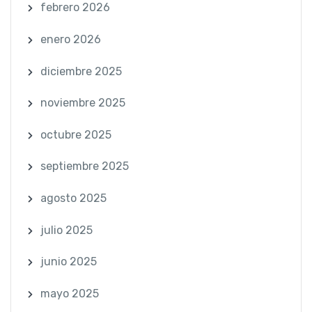
febrero 2026
enero 2026
diciembre 2025
noviembre 2025
octubre 2025
septiembre 2025
agosto 2025
julio 2025
junio 2025
mayo 2025