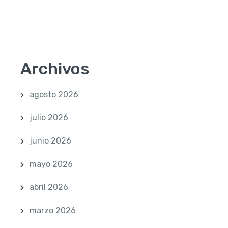
Archivos
agosto 2026
julio 2026
junio 2026
mayo 2026
abril 2026
marzo 2026