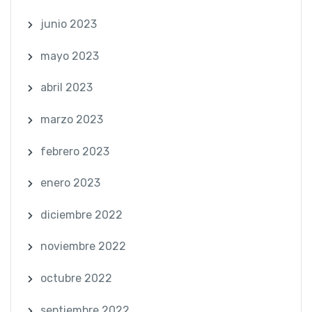
junio 2023
mayo 2023
abril 2023
marzo 2023
febrero 2023
enero 2023
diciembre 2022
noviembre 2022
octubre 2022
septiembre 2022