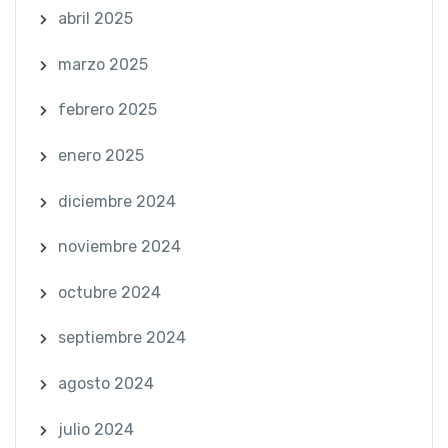
abril 2025
marzo 2025
febrero 2025
enero 2025
diciembre 2024
noviembre 2024
octubre 2024
septiembre 2024
agosto 2024
julio 2024