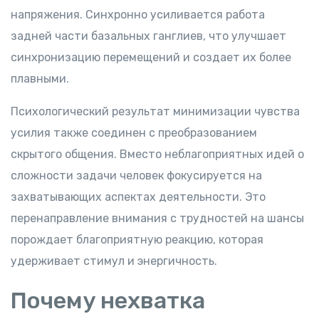
напряжения. Синхронно усиливается работа
задней части базальных ганглиев, что улучшает
синхронизацию перемещений и создает их более
плавными.
Психологический результат минимизации чувства
усилия также соединен с преобразованием
скрытого общения. Вместо неблагоприятных идей о
сложности задачи человек фокусируется на
захватывающих аспектах деятельности. Это
перенаправление внимания с трудностей на шансы
порождает благоприятную реакцию, которая
удерживает стимул и энергичность.
Почему нехватка