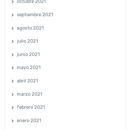
octubre 2021
septiembre 2021
agosto 2021
julio 2021
junio 2021
mayo 2021
abril 2021
marzo 2021
febrero 2021
enero 2021