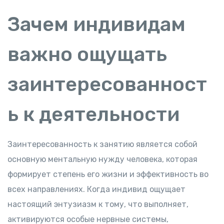
Зачем индивидам
важно ощущать
заинтересованност
ь к деятельности
Заинтересованность к занятию является собой
основную ментальную нужду человека, которая
формирует степень его жизни и эффективность во
всех направлениях. Когда индивид ощущает
настоящий энтузиазм к тому, что выполняет,
активируются особые нервные системы,